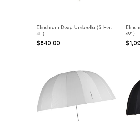
Elinchrom Deep Umbrella (Silver,
Elinch
41″)
49″)
$
840.00
$
1,0