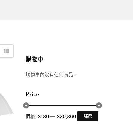
購物車
購物車內沒有任何商品。
Price
價格:
$180
—
$30,360
篩選
最
最
低
高