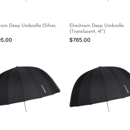
rom Deep Umbrella (Silver,
Elinchrom Deep Umbrella
(Translucent, 41″)
95.00
$
765.00