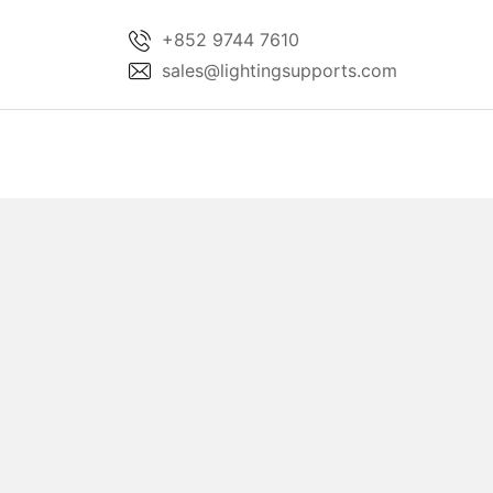
Skip
+852 9744 7610
to
sales@lightingsupports.com
content