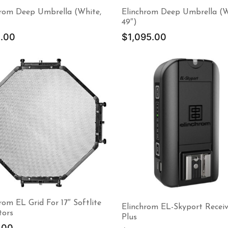
hrom Deep Umbrella (White,
Elinchrom Deep Umbrella (W
49″)
.00
$
1,095.00
rom EL Grid For 17″ Softlite
Elinchrom EL-Skyport Receiv
tors
Plus
.00