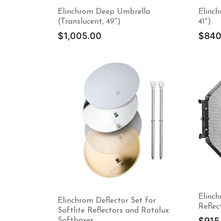
Elinchrom Deep Umbrella
Elinc
(Translucent, 49″)
41″)
$
1,005.00
$
840
Elinch
Elinchrom Deflector Set for
Reflec
Softlite Reflectors and Rotolux
$
915
Softboxes