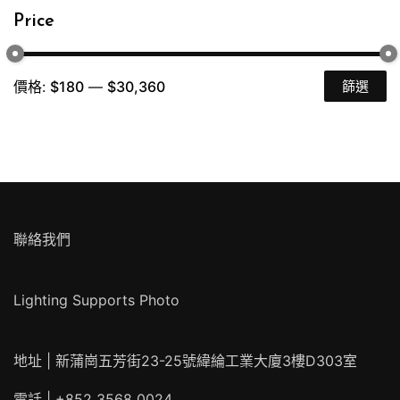
Price
價格:
$180
—
$30,360
篩選
最
最
低
高
價
價
格
格
聯絡我們
Lighting Supports Photo
地址 | 新蒲崗五芳街23-25號緯綸工業大廈3樓D303室
電話 | +852 3568 0024