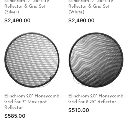
Elinchrom 17″ Softlite
Elinchrom 17″ Softlite
Reflector & Grid Set
Reflector & Grid Set
(Silver)
(White)
$
2,490.00
$
2,490.00
Elinchrom 20° Honeycomb
Elinchrom 20° Honeycomb
Grid for 7″ Maxispot
Grid for 8.25″ Reflector
Reflector
$
510.00
$
585.00