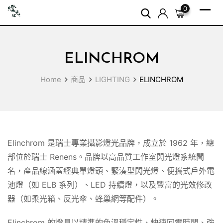
Skip
0
to
content
ELINCHROM
Home
商品
LIGHTING
ELINCHROM
Elinchrom 是瑞士專業攝影燈光品牌，成立於 1962 年，總
部位於瑞士 Renens。品牌以高品質工作室閃光燈系統聞
名，產品線涵蓋經典單燈頭、緊湊型閃光燈、便攜式戶外電
池燈（如 ELB 系列）、LED 持續燈，以及豐富的光效修改
器（如柔光箱、反光傘、蜂巢網等配件）。
Elinchrom 的燈具以精準的色溫穩定性、快速回電時間、強