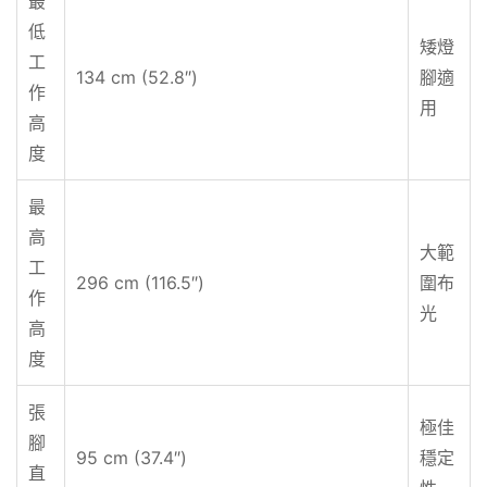
最
低
矮燈
工
134 cm (52.8″)
腳適
作
用
高
度
最
高
大範
工
296 cm (116.5″)
圍布
作
光
高
度
張
極佳
腳
95 cm (37.4″)
穩定
直