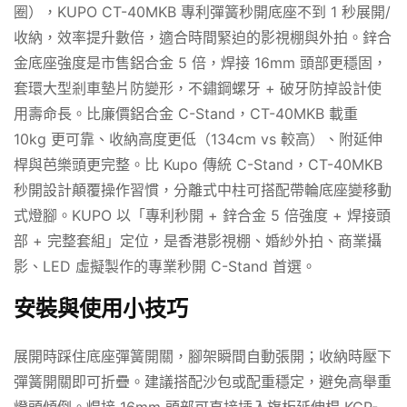
圈），KUPO CT-40MKB 專利彈簧秒開底座不到 1 秒展開/
收納，效率提升數倍，適合時間緊迫的影視棚與外拍。鋅合
金底座強度是市售鋁合金 5 倍，焊接 16mm 頭部更穩固，
套環大型剎車墊片防變形，不鏽鋼螺牙 + 破牙防掉設計使
用壽命長。比廉價鋁合金 C-Stand，CT-40MKB 載重
10kg 更可靠、收納高度更低（134cm vs 較高）、附延伸
桿與芭樂頭更完整。比 Kupo 傳統 C-Stand，CT-40MKB
秒開設計顛覆操作習慣，分離式中柱可搭配帶輪底座變移動
式燈腳。KUPO 以「專利秒開 + 鋅合金 5 倍強度 + 焊接頭
部 + 完整套組」定位，是香港影視棚、婚紗外拍、商業攝
影、LED 虛擬製作的專業秒開 C-Stand 首選。
安裝與使用小技巧
展開時踩住底座彈簧開關，腳架瞬間自動張開；收納時壓下
彈簧開關即可折疊。建議搭配沙包或配重穩定，避免高舉重