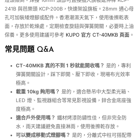
燈頭傾倒。焊接 16mm 頭部可直接插入旗板延伸桿 KCP-
241B 與芭樂頭 KCP-200B，快速架設旗板。28mm 通心母
孔可加裝矮燈腳或配件。香港潮濕天氣下，使用後擦乾表
面，存放於乾燥處，定期檢查旋鈕與彈簧開關，必要時上油
保養。更多使用建議可參考
KUPO 官方 CT-40MKB 頁面
。
常見問題 Q&A
CT-40MKB 真的不到 1 秒就能開收嗎？
是的，專利
彈簧開關設計，踩下即開、壓下即收，現場布光效率
極高。
載重 10kg 夠用嗎？
是的，適合懸吊中大型柔光箱、
LED 燈、監視器組合等常見影視設備，鋅合金底座強
度極高。
適合戶外使用嗎？
鐵材烤漆防鏽性佳，但非完全防
水，雨天建議避免直接淋雨，使用後擦乾存放。
可以變成移動式燈腳嗎？
是的，分離式中柱可搭配帶