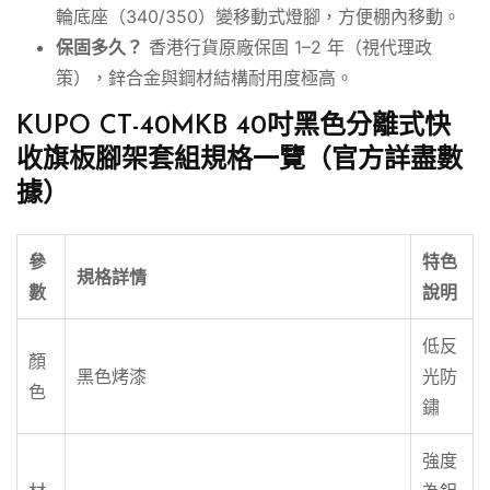
輪底座（340/350）變移動式燈腳，方便棚內移動。
保固多久？
香港行貨原廠保固 1–2 年（視代理政
策），鋅合金與鋼材結構耐用度極高。
KUPO CT-40MKB 40吋黑色分離式快
收旗板腳架套組規格一覽（官方詳盡數
據）
參
特色
規格詳情
數
說明
低反
顏
黑色烤漆
光防
色
鏽
強度