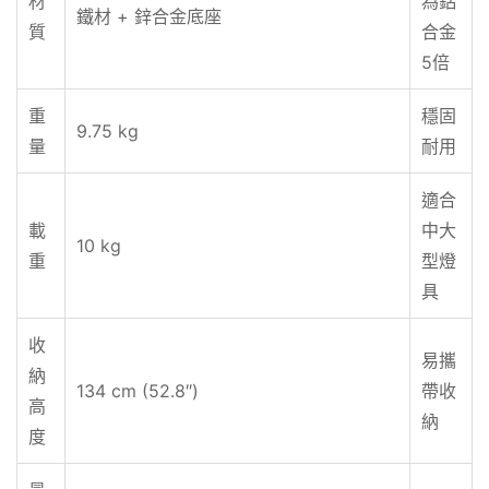
材
為鋁
鐵材 + 鋅合金底座
質
合金
5倍
重
穩固
9.75 kg
量
耐用
適合
載
中大
10 kg
重
型燈
具
收
易攜
納
134 cm (52.8″)
帶收
高
納
度