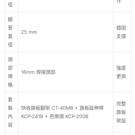
性
徑
腳
管
穩固
25 mm
直
支撐
徑
頭
部
強度
16mm 焊接頭部
規
更高
格
套
完整
裝
快收旗板腳架 CT-40MB + 旗板延伸桿
旗板
內
KCP-241B + 芭樂頭 KCP-200B
架設
容