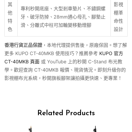
其
影視
專利秒開底座、大型剎車墊片、不鏽鋼螺
他
棚革
牙、破牙防掉、28mm通心母孔、腳墊止
特
命性
滑、分離式中柱可加輪變移動燈腳
色
設計
香港行貨正品保證
，本地代理提供售後，原廠保固。想了解
更多 KUPO CT-40MKB 使用技巧？推薦參考
KUPO 官方
CT-40MKB 頁面
或 YouTube 上的秒開 C-Stand 布光教
學。歡迎查詢 CT-40MKB 報價、現貨情況。即刻升級你的
影視棚布光系統，秒開旗板腳架讓拍攝更快速、更專業！
Related Products