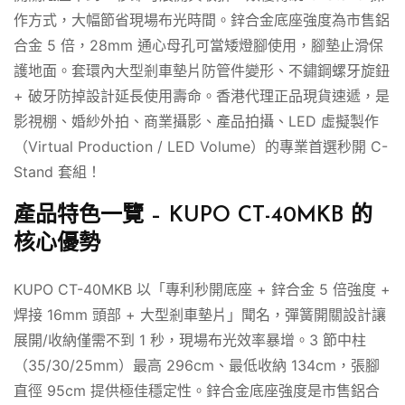
作方式，大幅節省現場布光時間。鋅合金底座強度為市售鋁
合金 5 倍，28mm 通心母孔可當矮燈腳使用，腳墊止滑保
護地面。套環內大型剎車墊片防管件變形、不鏽鋼螺牙旋鈕
+ 破牙防掉設計延長使用壽命。香港代理正品現貨速遞，是
影視棚、婚紗外拍、商業攝影、產品拍攝、LED 虛擬製作
（Virtual Production / LED Volume）的專業首選秒開 C-
Stand 套組！
產品特色一覽 – KUPO CT-40MKB 的
核心優勢
KUPO CT-40MKB 以「專利秒開底座 + 鋅合金 5 倍強度 +
焊接 16mm 頭部 + 大型剎車墊片」聞名，彈簧開關設計讓
展開/收納僅需不到 1 秒，現場布光效率暴增。3 節中柱
（35/30/25mm）最高 296cm、最低收納 134cm，張腳
直徑 95cm 提供極佳穩定性。鋅合金底座強度是市售鋁合