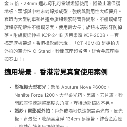
金 5 倍，28mm 通心母孔可當矮燈腳使用，腳墊止滑保護
地板。頭部與中柱末端焊接成型，強度與耐用性大幅提升。
套環內大型剎車墊片避免旋鈕鎖緊時管件變形，不鏽鋼螺牙
旋鈕搭配鑄件不鏽鋼牙套，使用壽命長；旋鈕末端破牙防掉
落。附旗板延伸桿 KCP-241B 與芭樂頭 KCP-200B，一套
搞定旗板架設。香港攝影師常說：「CT-40MKB 是棚拍與
外拍的革命性 C-Stand，秒開底座超省時，鋅合金底座穩
如泰山！」
適用場景 – 香港常見真實使用案例
影視棚大型布光
：懸吊 Aputure Nova P600c、
Nanlite Forza 1200、大型柔光箱、黑旗、刀片旗，秒
開底座快速調整高度與角度，焊接頭部穩固不晃。
婚紗 / 電影感外拍
：戶外或場地快速架設柔光布、反光
板、背景紙，收納高度僅 134cm 易攜帶，鋅合金底座
+ 腳墊保護租借場地地面。