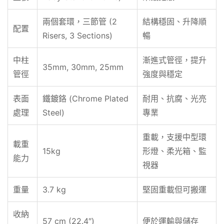
兩個套環，三節管 (2
結構穩固、升降順
配置
Risers, 3 Sections)
暢
中柱
漸進式管徑，提升
35mm, 30mm, 25mm
管徑
強度與穩定
表面
鐵鍍鉻 (Chrome Plated
耐用、抗腐、光亮
處理
Steel)
專業
重載，支援中型環
載重
15kg
形燈、柔光箱、監
能力
視器
重量
3.7 kg
堅固重載但可搬運
收納
57 cm (22.4″)
便於運輸與儲存