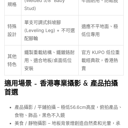
(Welded 5/8″ Baby
牢固耐用、防鬆脫
規格
Stud)
單支可調式斜坡腳
特殊
適應不平地面、極
(Leveling Leg) + 不可選
設計
低位專用
配腳輪
鐵製重載結構、鐵鍍鉻耐
官方 KUPO 低位重
其他
用、適合地板/桌面低位
載經典款，香港熱
特色
安裝
賣
適用場景 – 香港專業攝影 & 產品拍攝
首選
產品攝影 / 平鋪拍攝 – 極低56.6cm高度，俯拍產品、
食物、飾品，黑色不入鏡
美食 / 靜物攝影 – 地板背景燈創造自然柔和光暈，承