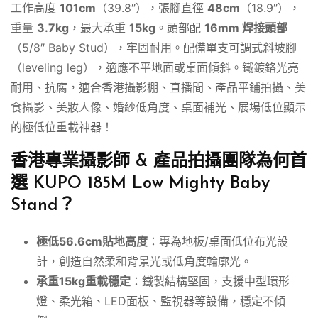
工作高度
101cm
（39.8″），張腳直徑
48cm
（18.9″），
重量
3.7kg
，最大承重
15kg
。頭部配
16mm 焊接頭部
（5/8″ Baby Stud），牢固耐用。配備單支可調式斜坡腳
（leveling leg），適應不平地面或桌面傾斜。鐵鍍鉻光亮
耐用、抗腐，適合香港攝影棚、直播間、產品平鋪拍攝、美
食攝影、美妝人像、婚紗低角度、桌面補光、展場低位顯示
的極低位重載神器！
香港專業攝影師 & 產品拍攝團隊為何首
選 KUPO 185M Low Mighty Baby
Stand？
極低56.6cm貼地高度
：專為地板/桌面低位布光設
計，創造自然柔和背景光或低角度輪廓光。
承重15kg重載穩定
：鐵製結構堅固，支援中型環形
燈、柔光箱、LED面板、監視器等設備，穩定不傾