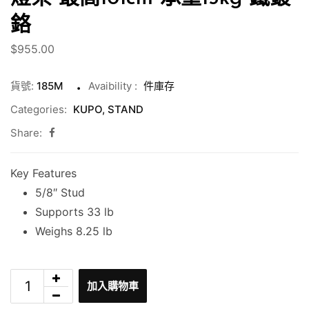
鉻
$
955.00
貨號:
185M
Avaibility
:
件庫存
Categories:
KUPO
,
STAND
Share:
Key Features
5/8″ Stud
Supports 33 lb
Weighs 8.25 lb
加入購物車