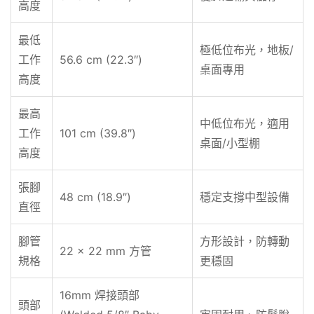
高度
最低
極低位布光，地板/
工作
56.6 cm (22.3″)
桌面專用
高度
最高
中低位布光，適用
工作
101 cm (39.8″)
桌面/小型棚
高度
張腳
48 cm (18.9″)
穩定支撐中型設備
直徑
腳管
方形設計，防轉動
22 × 22 mm 方管
規格
更穩固
16mm 焊接頭部
頭部