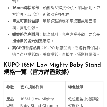
倒。
16mm焊接頭部
：頭部5/8″焊接公頭，牢固耐用，兼
容燈具、環形燈、監視器等多配件。
單支可調斜坡腳
：單腿調整適應不平桌面或地面傾
斜，實用性強。
鐵鍍鉻光亮耐用
：抗腐耐刮，光亮專業外觀，適合長
期使用與香港潮濕環境。
高CP值香港熱賣
：KUPO 原廠品質，香港行貨保固，
適合產品攝影師、美食攝影、直播主、攝影棚常備。
KUPO 185M Low Mighty Baby Stand
規格一覽（官方詳盡數據）
參數
官方規格詳情
特色說明
產品
185M (Low Mighty
低位鐵製小矮腳燈
型號
Baby Stand Chrome)
架鍍鉻版