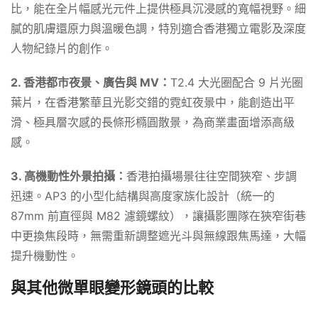
比，能在全片幅感光元件上提供極具沉浸感的寬幅視野。細
膩的肌膚還原力與溫暖色調，特別適合香港獨立電影及深度
人物紀錄片的創作。
2. 香港都市夜景、廣告與 MV：
T2.4 大光圈配合 9 片光圈
葉片，在香港繁華且光影交錯的霓虹夜景中，能創造出平
滑、極具層次感的長條形橢圓散景，為商業畫面增添高級
感。
3. 高機動性外景拍攝：
香港拍攝場景往往空間狹窄、步調
迅速。AP3 的小型化結構與高度家族化設計（統一的
87mm 前直徑與 M82 濾鏡螺紋），讓攝影團隊在狹窄街巷
中更換焦段時，無需重新調整遮光斗與無線跟焦馬達，大幅
提升機動性。
與其他微單眼變形鏡頭的比較