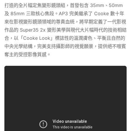
打造的全片幅定焦變形鏡頭組，首發包含 35mm、50mm
及 85mm 三款核心焦段。AP3 完美繼承了 Cooke 數十年
來在影視變形鏡頭領域的尊貴血統，將早期定義了一代影視
作品的 Super35 2x 變形美學與現代大片幅時代的技術相結
合，以「Cooke Look」標誌性的溫潤膚色、平衡且自然的
中央光學結構，完美支持攝影師的視覺願景，提供絕不喧賓
奪主的受控影像質感。