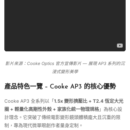
影片來源：Cooke Optics 官方宣傳影片 — 展現 AP3 系列的沉
浸式變形美學
產品特色一覽 – Cooke AP3 的核心優勢
Cooke AP3 全系列以「
1.5x 變形擠壓比 + T2.4 恆定大光
圈 + 輕量化高剛性外殼 + 家族化統一物理規格
」為核心設
計理念。它突破了傳統電影變形鏡頭體積龐大且沉重的限
制，專為現代微單眼創作者量身定制。