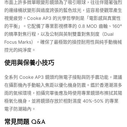
市面上許多微單眼變形鏡頭為了吸引眼球，往往伴隨著強烈
的邊緣桶狀變形與過度誇張的藍色炫光，這容易使觀眾產生
視覺疲勞。Cooke AP3 的光學哲學則是「電影感與真實性
的平衡」。它配備了專業影視標準的 0.8 MOD 齒輪、160°
的精準對焦行程，以及公制與英制雙重對焦刻度（Dual
Focus Marks），確保了最極致的操控耐用性與純手動機械
控光的純淨度。
使用與保養小技巧
全系列 Cooke AP3 鏡頭均無電子接點與防手震功能，建議
在攝影機內手動輸入焦距以優化機身防震。鑑於香港潮濕多
雨的氣候環境，拍攝完畢後應及時使用專業鏡頭布擦拭其陽
極氧化機身，並將鏡頭存放於相對濕度 40%-50% 的專業
電子防潮箱內。
常見問題 Q&A