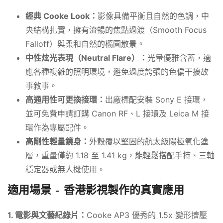
經典 Cooke Look：
影像具備平衡且自然的色調，中
央結構扎實，擁有流暢的焦點過渡（Smooth Focus
Falloff）與柔和自然的橢圓散景。
中性炫光表現（Neutral Flare）：
光暈優雅含蓄，適
應各種複雜的照明環境，避免過度誇張的色偏干擾故
事敘事。
高通用性可更換接環：
出廠標配安裝 Sony E 接環，
並可免費申請訂購 Canon RF、L 接環及 Leica M 接
環作為專屬配件。
高剛性輕量鏡身：
外殼覆以堅固的航太級陽極氧化塗
層，重量僅約 1.18 至 1.41 kg，能輕鬆搭配手持、三軸
穩定器或無人機使用。
適用場景 – 香港影視製作的真實應用
1. 電影與文藝紀錄片：
Cooke AP3 優秀的 1.5x 變形擠壓