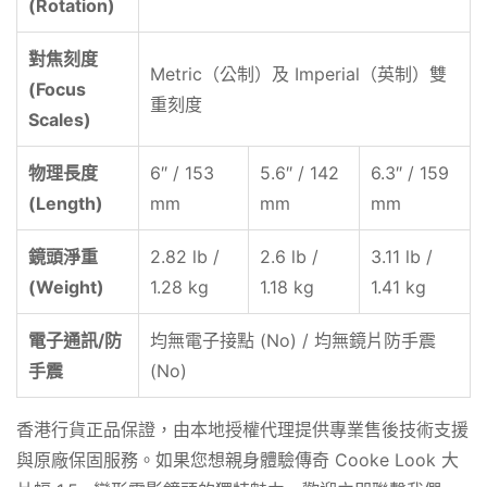
(Rotation)
對焦刻度
Metric（公制）及 Imperial（英制）雙
(Focus
重刻度
Scales)
物理長度
6″ / 153
5.6″ / 142
6.3″ / 159
(Length)
mm
mm
mm
鏡頭淨重
2.82 lb /
2.6 lb /
3.11 lb /
(Weight)
1.28 kg
1.18 kg
1.41 kg
電子通訊/防
均無電子接點 (No) / 均無鏡片防手震
手震
(No)
香港行貨正品保證，由本地授權代理提供專業售後技術支援
與原廠保固服務。如果您想親身體驗傳奇 Cooke Look 大