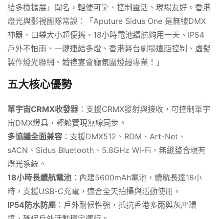
結多機擴展」聞名，輕便可靠、控制靈活、現場友好。香港
燈光與影視團隊常說：「Aputure Sidus One 是無線DMX
神器，口袋大小超便攜、18小時電池續航夠用一天、IP54
戶外不怕雨、一鍵連結多燈、香港舞台劇場遠距控制、虛擬
製作燈光聯網、婚禮宴會廳氛圍燈超專業！」
五大核心優勢
單宇宙CRMX收發器
：支援CRMX發射與接收，可控制單宇
宙DMX燈具，輕鬆實現無線同步。
多協議全面兼容
：支援DMX512、RDM、Art-Net、
sACN、Sidus Bluetooth、5.8GHz Wi-Fi，無縫整合現有
燈光系統。
18小時長續航電池
：內建5600mAh電池，續航長達18小
時，支援USB-C充電，適合全天拍攝與活動使用。
IP54防水防塵
：戶外耐候性強，抵抗香港多雨與灰塵環
境，確保戶外活動穩定運行。