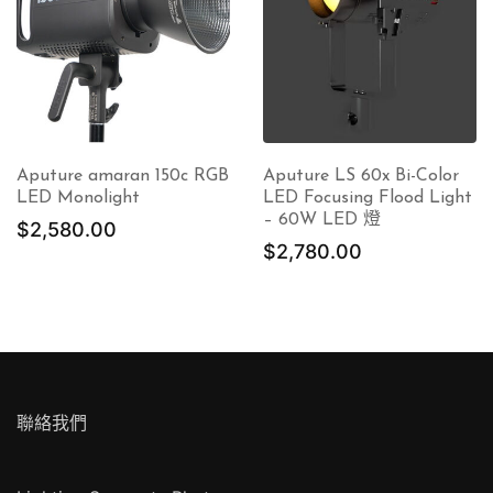
Aputure amaran 150c RGB
Aputure LS 60x Bi-Color
LED Monolight
LED Focusing Flood Light
– 60W LED 燈
$
2,580.00
$
2,780.00
30.00。
聯絡我們