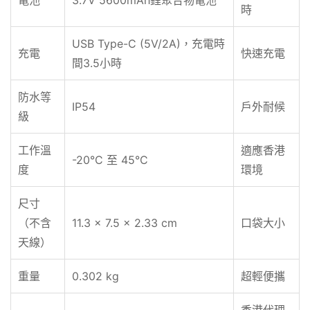
電池
3.7V 5600mAh鋰聚合物電池
時
USB Type-C (5V/2A)，充電時
充電
快速充電
間3.5小時
防水等
IP54
戶外耐候
級
工作溫
適應香港
-20°C 至 45°C
度
環境
尺寸
（不含
11.3 × 7.5 × 2.33 cm
口袋大小
天線）
重量
0.302 kg
超輕便攜