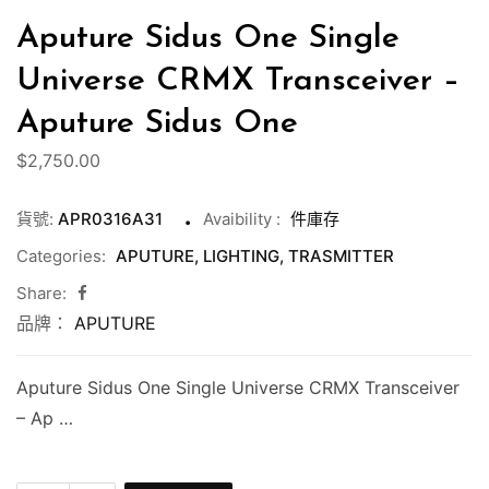
Aputure Sidus One Single
Universe CRMX Transceiver –
Aputure Sidus One
$
2,750.00
貨號:
APR0316A31
Avaibility
:
件庫存
Categories:
APUTURE
,
LIGHTING
,
TRASMITTER
Share:
品牌：
APUTURE
Aputure Sidus One Single Universe CRMX Transceiver
– Ap …