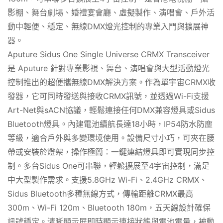
影棚、舞台劇場、婚禮宴會廳、虛擬製作、演唱會、戶外活
動中輕便、穩定、無線DMX燈光控制的專業入門與擴展神
器。
Aputure Sidus One Single Universe CRMX Transceiver
是 Aputure 針對專業影視、舞台、演唱會與大型活動燈光
控制推出的超便攜無線DMX解決方案。作為單宇宙CRMX收
發器，它可同時發送與接收CRMX訊號，並透過Wi-Fi支援
Art-Net與sACN協議，輕鬆連接任何DMX兼容燈具或Sidus
Bluetooth燈具。內建電池續航長達18小時，IP54防水防塵
等級，適合戶外與多變環境使用。設備尺寸小巧，可夾在腰
帶或安裝於燈架，操作極簡：一鍵連結燈具即可實現同步控
制。多台Sidus One可串聯，輕鬆擴展至4宇宙控制，滿足
中大型製作需求。支援5.8GHz Wi-Fi、2.4GHz CRMX、
Sidus Bluetooth多種無線方式，傳輸距離CRMX最高
300m、Wi-Fi 120m、Bluetooth 180m，五天線設計確保
訊號穩定。清晰顯示屏即時顯示連接狀態與電池電量，被動