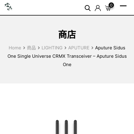
Skip
0
to
content
商店
Home
商品
LIGHTING
APUTURE
Aputure Sidus
One Single Universe CRMX Transceiver – Aputure Sidus
One