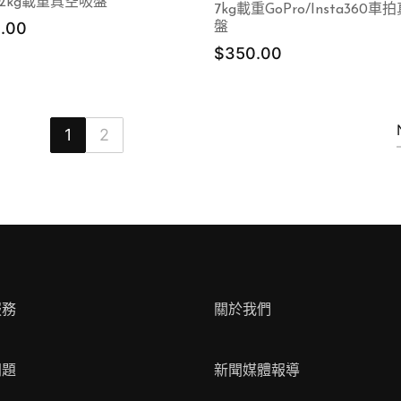
 22kg載重真空吸盤
7kg載重GoPro/Insta360
.00
盤
$
350.00
1
2
服務
關於我們
問題
新聞媒體報導