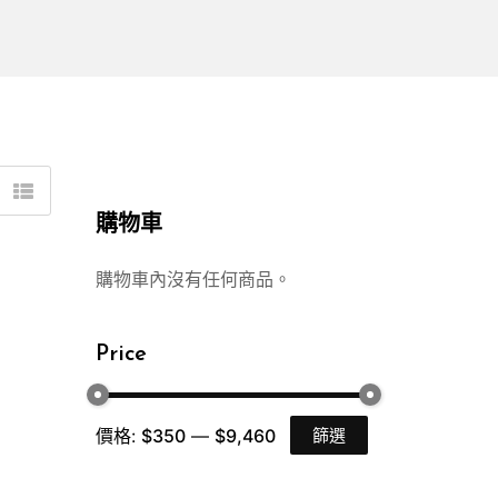
購物車
購物車內沒有任何商品。
Price
價格:
$350
—
$9,460
篩選
最
最
低
高