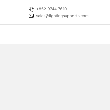
Skip
+852 9744 7610
to
sales@lightingsupports.com
content