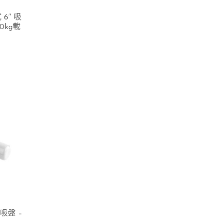
 6″ 吸
0kg載
 吸盤 –