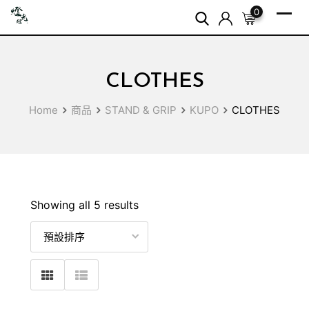
Skip
0
to
content
CLOTHES
Home
商品
STAND & GRIP
KUPO
CLOTHES
Showing all 5 results