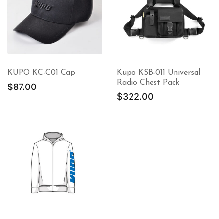
KUPO KC-C01 Cap
Kupo KSB-011 Universal
Radio Chest Pack
$
87.00
$
322.00