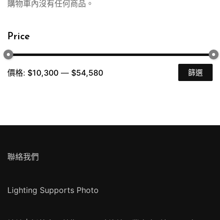
購物車內沒有任何商品。
Price
價格:
$10,300
—
$54,580
篩選
最
最
低
高
價
價
格
格
聯絡我們
Lighting Supports Photo