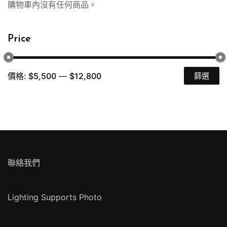
購物車內沒有任何商品。
Price
價格:
$5,500
—
$12,800
篩選
最
最
低
高
價
價
格
格
聯絡我們
Lighting Supports Photo