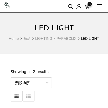
Skip
0
to
content
LED LIGHT
Home
商品
LIGHTING
PARABOLIX
LED LIGHT
Showing all 2 results