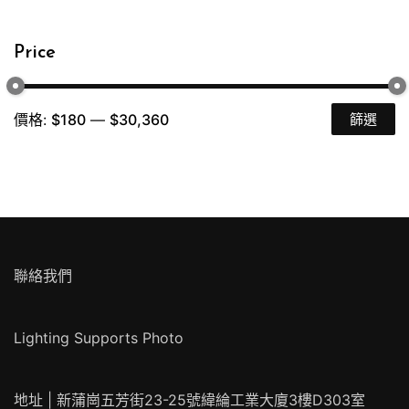
Price
價格:
$180
—
$30,360
篩選
最
最
低
高
價
價
格
格
聯絡我們
Lighting Supports Photo
地址 | 新蒲崗五芳街23-25號緯綸工業大廈3樓D303室