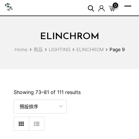
Skip
0
to
content
ELINCHROM
Home
商品
LIGHTING
ELINCHROM
Page 9
Showing 73–
81
of 111 results