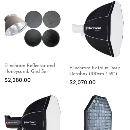
Elinchrom Reflector and
Elinchrom Rotalux Deep
Honeycomb Grid Set
Octabox (100cm / 39″)
$
2,280.00
$
2,070.00