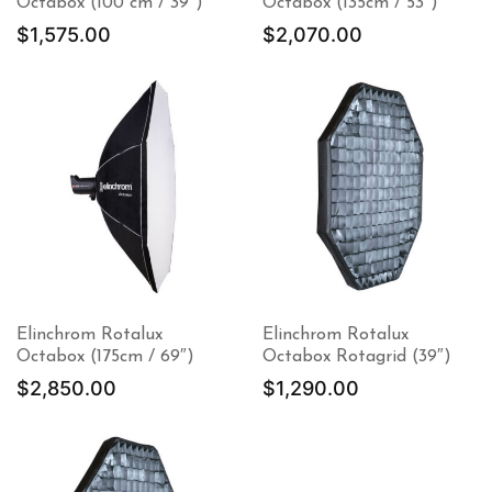
Octabox (100 cm / 39″)
Octabox (135cm / 53″)
$
1,575.00
$
2,070.00
Elinchrom Rotalux
Elinchrom Rotalux
Octabox (175cm / 69″)
Octabox Rotagrid (39″)
$
2,850.00
$
1,290.00