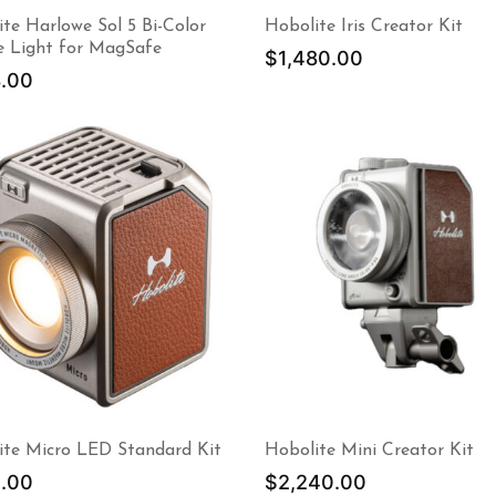
te Harlowe Sol 5 Bi-Color
Hobolite Iris Creator Kit
e Light for MagSafe
$
1,480.00
.00
ite Micro LED Standard Kit
Hobolite Mini Creator Kit
.00
$
2,240.00