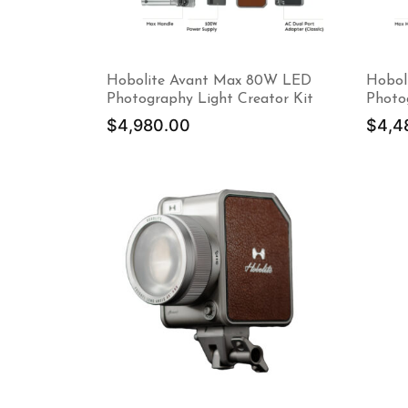
Hobolite Avant Max 80W LED
Hobol
Photography Light Creator Kit
Photo
$
4,980.00
$
4,4