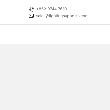
Skip
+852 9744 7610
to
sales@lightingsupports.com
content