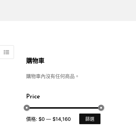
購物車
購物車內沒有任何商品。
Price
價格:
$0
—
$14,160
篩選
最
最
低
高