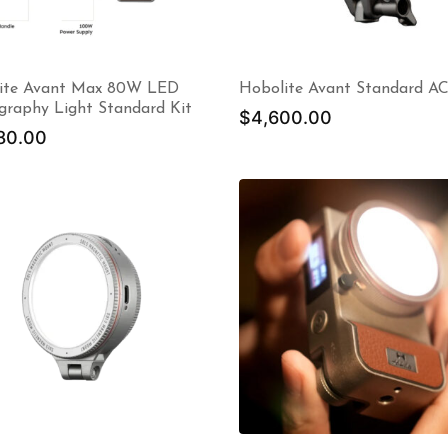
ite Avant Max 80W LED
Hobolite Avant Standard AC
graphy Light Standard Kit
$
4,600.00
80.00