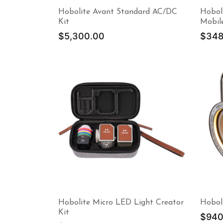
Hobolite Avant Standard AC/DC
Hoboli
Kit
Mobil
$
5,300.00
$
348
Hobolite Micro LED Light Creator
Hobol
Kit
$
940