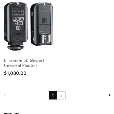
Elinchrom EL-Skyport
Universal Plus Set
$
1,080.00
1
2