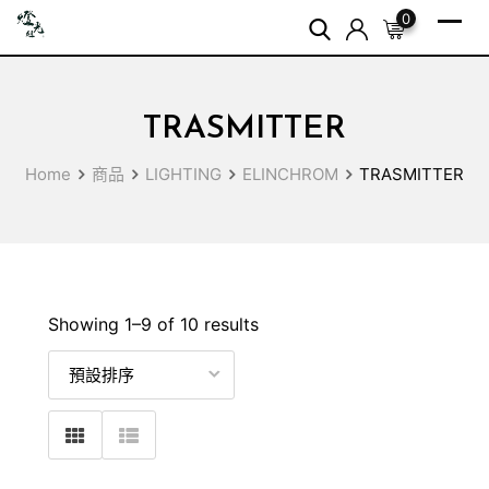
Skip
0
to
content
TRASMITTER
Home
商品
LIGHTING
ELINCHROM
TRASMITTER
Showing 1–
9
of 10 results