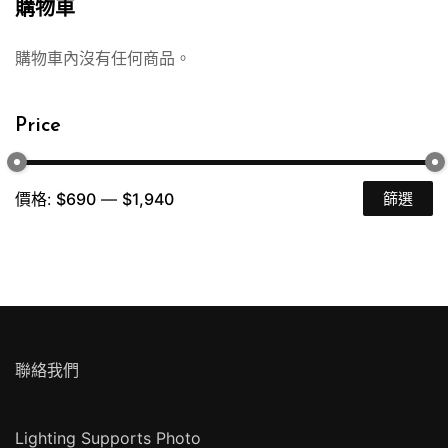
購物車
購物車內沒有任何商品。
Price
價格:
$690
—
$1,940
篩選
最
最
低
高
價
價
格
格
聯絡我們
Lighting Supports Photo